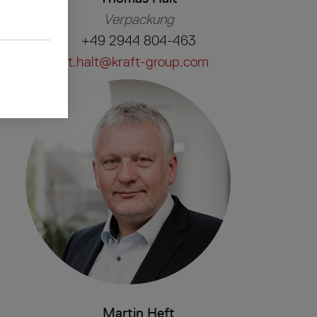
Verpackung
+49 2944 804-463
t.halt@kraft-group.com
Martin Heft