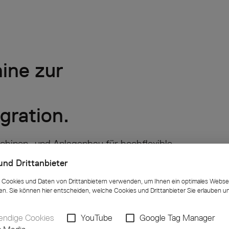
ine zur
gration.
schinen- und Anlagenbau für hochflexible
und Drittanbieter
den entwickeln wir durchgängige Lösungen,
Cookies und Daten von Drittanbietern verwenden, um Ihnen ein optimales Websei
en. Sie können hier entscheiden, welche Cookies und Drittanbieter Sie erlauben 
sbereich abgestimmt sind.
ndige Cookies
YouTube
Google Tag Manager
sind für den mehrschichtigen