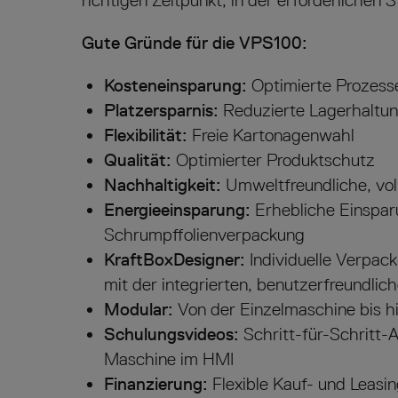
richtigen Zeitpunkt, in der erforderlichen 
Gute Gründe für die VPS100:
Kosteneinsparung:
O
ptimierte Prozess
Platzersparnis:
Reduzierte Lagerhaltu
Flexibilität:
Freie Kartonagenwahl
Qualität:
Optimierter Produktschutz
Nachhaltigkeit:
Umweltfreundliche, vo
Energieeinsparung:
Erhebliche
Einspar
Schrumpffolienverpackung
KraftBoxDesigner:
Individuelle Verpac
mit der integrierten, benutzerfreundli
Modular:
Von der Einzelmaschine bis hi
Schulungsvideos:
Schritt-für-Schritt-
Maschine im HMI
Finanzierung:
Flexible Kauf- und Leasi