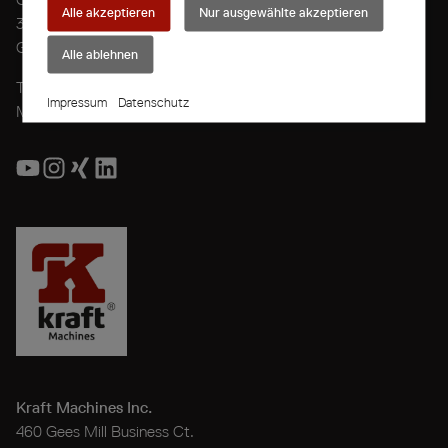
Alle akzeptieren
Nur ausgewählte akzeptieren
33449 Langenberg
Germany
Alle ablehnen
T
+49 5248 81108-0
Impressum
Datenschutz
M
info@kraft-group.com
Kraft Machines Inc.
460 Gees Mill Business Ct.