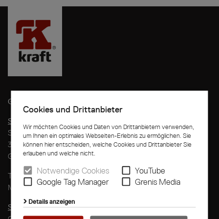
G. Kraft
Maschinenbau GmbH
Cookies und Drittanbieter
Standort Rietberg-Mastholte
Wir möchten Cookies und Daten von Drittanbietern verwenden,
Speckenstraße 6
um Ihnen ein optimales Webseiten-Erlebnis zu ermöglichen. Sie
33397 Rietberg-Mastholte
können hier entscheiden, welche Cookies und Drittanbieter Sie
erlauben und welche nicht.
Germany
Notwendige Cookies
YouTube
T
+49 2944 804-0
Google Tag Manager
Grenis Media
M
info@kraft-group.com
Details anzeigen
Standort Langenberg
Grüner Weg 6