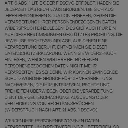
ART. 6 ABS. 1 LIT. E ODER F DSGVO ERFOLGT, HABEN SIE
JEDERZEIT DAS RECHT, AUS GRÜNDEN, DIE SICH AUS
IHRER BESONDEREN SITUATION ERGEBEN, GEGEN DIE
VERARBEITUNG IHRER PERSONENBEZOGENEN DATEN
WIDERSPRUCH EINZULEGEN; DIES GILT AUCH FÜR EIN
AUF DIESE BESTIMMUNGEN GESTÜTZTES PROFILING. DIE
JEWEILIGE RECHTSGRUNDLAGE, AUF DENEN EINE
VERARBEITUNG BERUHT, ENTNEHMEN SIE DIESER
DATENSCHUTZERKLÄRUNG. WENN SIE WIDERSPRUCH
EINLEGEN, WERDEN WIR IHRE BETROFFENEN
PERSONENBEZOGENEN DATEN NICHT MEHR
VERARBEITEN, ES SEI DENN, WIR KÖNNEN ZWINGENDE
SCHUTZWÜRDIGE GRÜNDE FÜR DIE VERARBEITUNG
NACHWEISEN, DIE IHRE INTERESSEN, RECHTE UND
FREIHEITEN ÜBERWIEGEN ODER DIE VERARBEITUNG
DIENT DER GELTENDMACHUNG, AUSÜBUNG ODER
VERTEIDIGUNG VON RECHTSANSPRÜCHEN
(WIDERSPRUCH NACH ART. 21 ABS. 1 DSGVO).
WERDEN IHRE PERSONENBEZOGENEN DATEN
VERARBEITET, UM DIREKTWERBUNG ZU BETREIBEN, SO