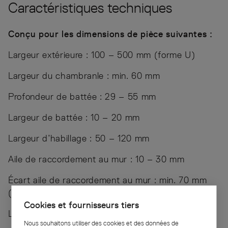
Caractéristiques techniques
Conçu pour les dimensions de pièce suivantes :
Largeur extérieure : 100 – 500 mm (forme U)
Largeur du chambranle : min. 60 mm
Profondeur de battée : 29 – 55 mm
Largeur de battée : 10 – 20 mm
Largeur d’habillage : 50 – 120 mm
Aile de raccordement au mur : 10 – 30 mm
Écart aile de raccordement au mur : min. 70 mm
(forme U)
Cookies et fournisseurs tiers
Longueur (cote de battée) : 590 – 2600 mm
Nous souhaitons utiliser des cookies et des données de