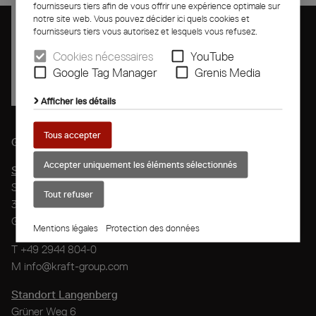
fournisseurs tiers afin de vous offrir une expérience optimale sur
notre site web. Vous pouvez décider ici quels cookies et
fournisseurs tiers vous autorisez et lesquels vous refusez.
Cookies nécessaires
YouTube
Google Tag Manager
Grenis Media
Afficher les détails
Tous accepter
G. Kraft
Maschinenbau GmbH
Accepter uniquement les éléments sélectionnés
Standort Rietberg-Mastholte
Speckenstraße 6
Tout refuser
33397 Rietberg-Mastholte
Germany
Mentions légales
Protection des données
T
+49 2944 804-0
M
info@kraft-group.com
Standort Langenberg
Grüner Weg 6