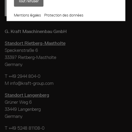
Tout refuser
Mentions légales
Protection des données
G. Kraft
Maschinenbau GmbH
Standort Rietberg-Mastholte
Speckenstraße 6
33397 Rietberg-Mastholte
Germany
T
+49 2944 804-0
M
info@kraft-group.com
Standort Langenberg
Grüner Weg 6
33449 Langenberg
Germany
T
+49 5248 81108-0