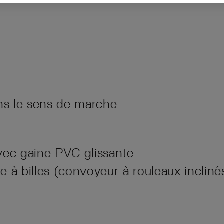
ns le sens de marche
vec gaine PVC glissante
 à billes (convoyeur à rouleaux incliné