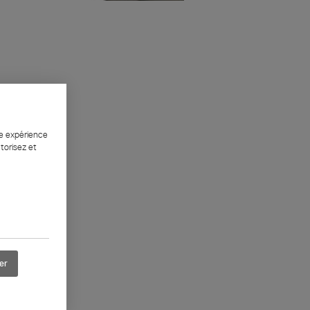
ne expérience
torisez et
er