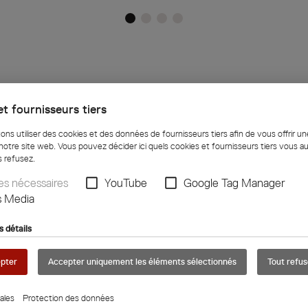
t fournisseurs tiers
ns utiliser des cookies et des données de fournisseurs tiers afin de vous offrir u
s techniques
notre site web. Vous pouvez décider ici quels cookies et fournisseurs tiers vous au
s refusez.
es nécessaires
YouTube
Google Tag Manager
s Media
 pièce transportables suivantes :
s détails
epter
Accepter uniquement les éléments sélectionnés
Tout refus
ales
Protection des données