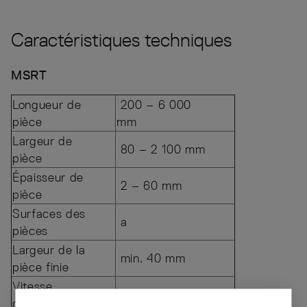
Caractéristiques techniques
MSRT
Longueur de
200 – 6 000
pièce
mm
Largeur de
80 – 2 100 mm
pièce
Épaisseur de
2 – 60 mm
pièce
Surfaces des
a
pièces
Largeur de la
min. 40 mm
pièce finie
Vitesse
jusqu’à 1 m/s
d’avance