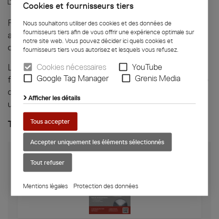
Cookies et fournisseurs tiers
Pour toute question complémentaire, option ou
Nous souhaitons utiliser des cookies et des données de
fournisseurs tiers afin de vous offrir une expérience optimale sur
adaptation individuelle – N’hésitez pas à nous
notre site web. Vous pouvez décider ici quels cookies et
contacter !
fournisseurs tiers vous autorisez et lesquels vous refusez.
Cookies nécessaires
YouTube
Les illustrations et données techniques sont
Google Tag Manager
Grenis Media
fournies sans engagement. Nous nous réservons le
droit de les modifier dans le cadre d’évolutions
Afficher les détails
ultérieures.
Tous accepter
Téléchargements
Accepter uniquement les éléments sélectionnés
Tout refuser
Mentions légales
Protection des données