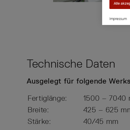
Alle akze
Impressum
Technische Daten
Ausgelegt für folgende Wer
Fertiglänge:
1500 – 7040
Breite:
425 – 625 m
Stärke:
40/45 mm