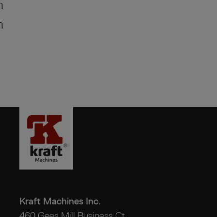
m
m
Kraft Machines Inc.
460 Gees Mill Business Ct.