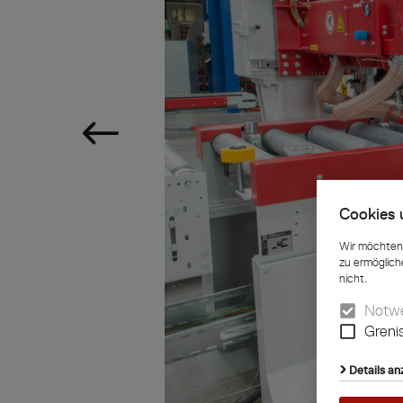
Cookies 
Wir möchten 
zu ermöglich
nicht.
Notwe
Greni
Details an