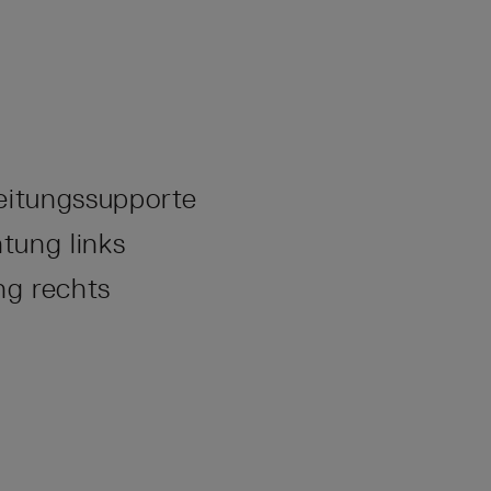
eitungssupporte
tung links
ng rechts